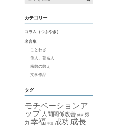
カテゴリー
コラム（つぶやき）
名言集
ことわざ
偉人、著名人
宗教の教え
文学作品
タグ
モチベーションア
ップ
人間関係改善
努
健康
成長
幸福
成功
力
幸運