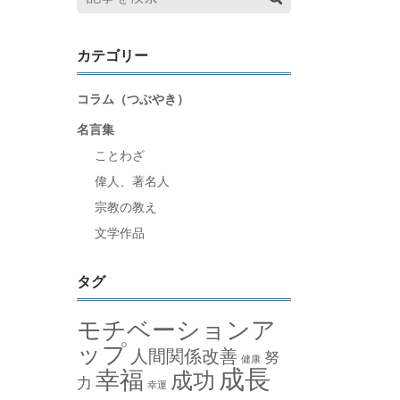
カテゴリー
コラム（つぶやき）
名言集
ことわざ
偉人、著名人
宗教の教え
文学作品
タグ
モチベーションア
ップ
人間関係改善
努
健康
成長
幸福
成功
力
幸運