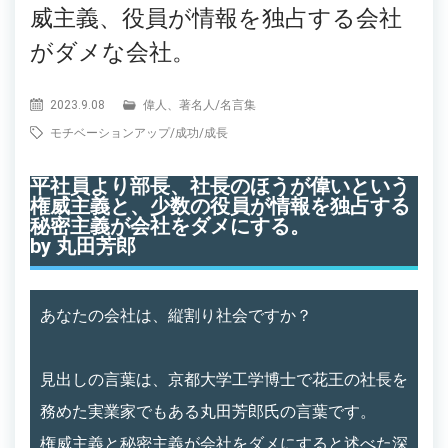
威主義、役員が情報を独占する会社
がダメな会社。
2023.9.08
偉人、著名人
/
名言集
モチベーションアップ
/
成功
/
成長
平社員より部長、社長のほうが偉いという
権威主義と、少数の役員が情報を独占する
秘密主義が会社をダメにする。
by 丸田芳郎
あなたの会社は、縦割り社会ですか？
見出しの言葉は、京都大学工学博士で花王の社長を
務めた実業家でもある丸田芳郎氏の言葉です。
権威主義と秘密主義が会社をダメにすると述べた深