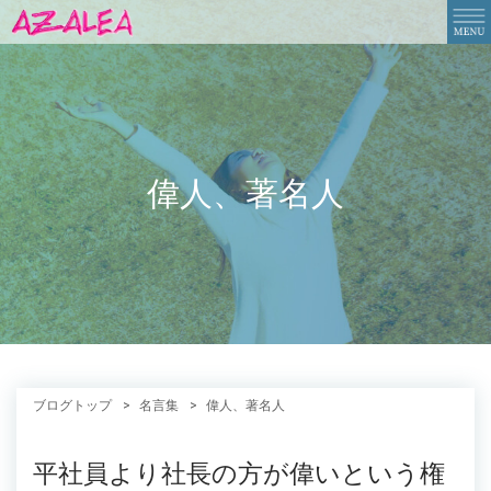
偉人、著名人
ブログトップ
名言集
偉人、著名人
平社員より社長の方が偉いという権