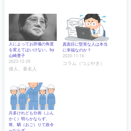
人によってお辞儀の角度
真面目に堅実な人は本当
を変えてはいけない。by
に幸福なのか？
山崎豊子
2020-11-16
2023-12-29
コラム（つぶやき）
偉人、著名人
兵多けれども分画（ぶん
かく）明らかならず。
将、驕（おご）りて政令
一ならず