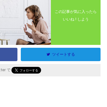
この記事が気に入ったら
いいね ! しよう
ツイートする
tter で