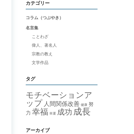
カテゴリー
コラム（つぶやき）
名言集
ことわざ
偉人、著名人
宗教の教え
文学作品
タグ
モチベーションア
ップ
人間関係改善
努
健康
成長
幸福
成功
力
幸運
アーカイブ