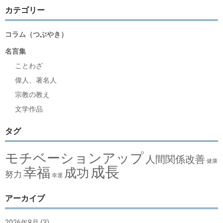
カテゴリー
コラム（つぶやき）
名言集
ことわざ
偉人、著名人
宗教の教え
文学作品
タグ
モチベーションアップ
人間関係改善
健康
成長
幸福
成功
努力
幸運
アーカイブ
2026年8月
(3)