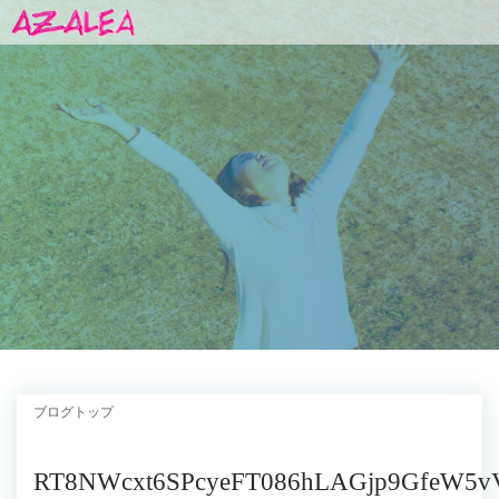
ブログトップ
RT8NWcxt6SPcyeFT086hLAGjp9GfeW5