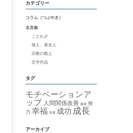
カテゴリー
コラム（つぶやき）
名言集
ことわざ
偉人、著名人
宗教の教え
文学作品
タグ
モチベーションア
ップ
人間関係改善
努
健康
成長
幸福
成功
力
幸運
アーカイブ