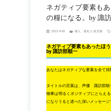
ネガティブ要素もあ
の糧になる。by 諏
2023.4.08
偉人、著名人
/
名言集
ネガティブ要素もあったほう
by 諏訪部順一
あなたはネガティブな要素を全て排
タイトルの言葉は、声優 諏訪部順
物事は明るくポジティブにとらえる
になりうると述べた深いメッセージ