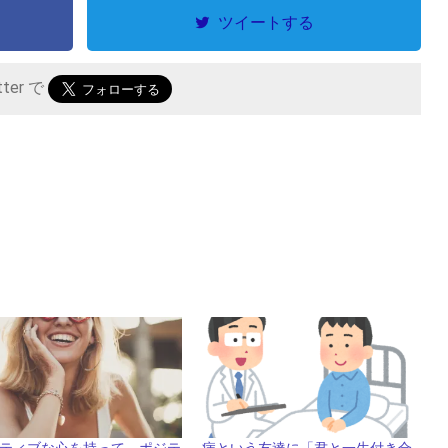
ツイートする
tter で
ティブな心を持って、ポジテ