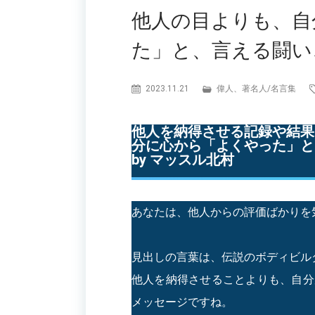
他人の目よりも、自
た」と、言える闘い
2023.11.21
偉人、著名人
/
名言集
他人を納得させる記録や結果
分に心から「よくやった」と
by マッスル北村
あなたは、他人からの評価ばかりを
見出しの言葉は、伝説のボディビル
他人を納得させることよりも、自分
メッセージですね。