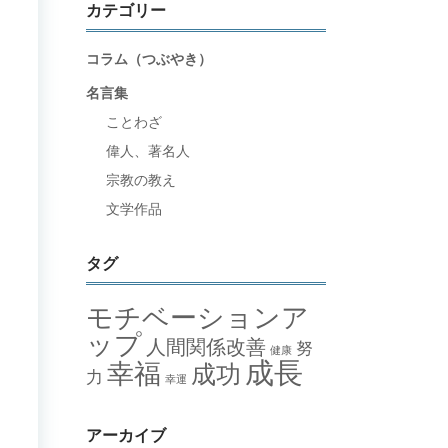
カテゴリー
コラム（つぶやき）
名言集
ことわざ
偉人、著名人
宗教の教え
文学作品
タグ
モチベーションア
ップ
人間関係改善
努
健康
成長
幸福
成功
力
幸運
アーカイブ