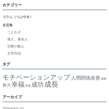
カテゴリー
コラム（つぶやき）
名言集
ことわざ
偉人、著名人
宗教の教え
文学作品
タグ
モチベーションアップ
人間関係改善
健康
成長
幸福
成功
努力
幸運
アーカイブ
2026年8月
(6)