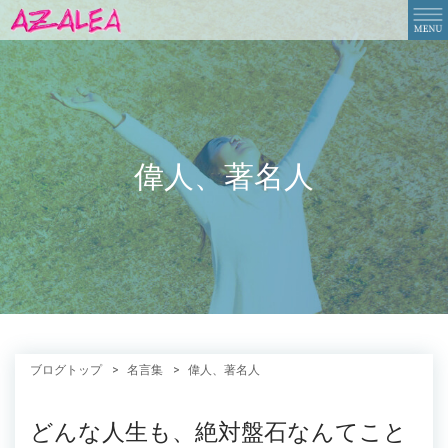
偉人、著名人
ブログトップ
名言集
偉人、著名人
どんな人生も、絶対盤石なんてこと