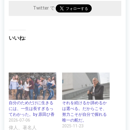
Twitter で
いいね:
自分のためだけに生きる
それを続けるか諦めるか
には、一生は長すぎるっ
は選べる。だからこそ、
てわかった。by 原田ひ香
努力こそが自分で握れる
2026-07-06
唯一の舵だ。
2025-11-23
偉人、著名人