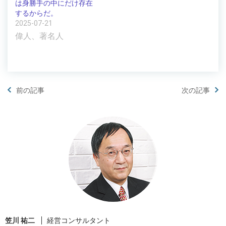
は身勝手の中にだけ存在
するからだ。
2025-07-21
偉人、著名人
前の記事
次の記事
笠川 祐二
経営コンサルタント