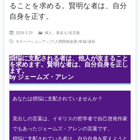
ることを求める。賢明な者は、自分
自身を正す。
2026.5.25
偉人、著名人
/
名言集
モチベーションアップ
/
人間関係改善
/
幸福
/
成長
煩悩に支配される者は、他人が改まること
を求めます。賢明な者は、自分自身を正し
ます。
by ジェームズ・アレン
あなたは煩悩に支配されていませんか？
見出しの言葉は、イギリスの哲学者で自己啓発作家
でもあったジェームズ・アレンの言葉です。
煩悩に支配されている者は、自分自身を変えようと