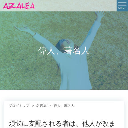
偉人、著名人
ブログトップ
名言集
偉人、著名人
煩悩に支配される者は、他人が改ま